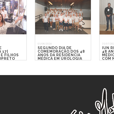
01/08/2026
31/07/20
E
SEGUNDO DIA DE
IUN R
 17{
COMEMORAÇÃO DOS 48
48 AN
 E FILHOS
ANOS DA RESIDÊNCIA
MÉDI
IOPRETO
MÉDICA EM UROLOGIA
COM 
DO IUN RIO PRETO
REEN
EMOÇ