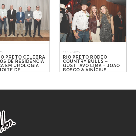
26
11/07/2026
IO PRETO CELEBRA
RIO PRETO RODEO
OS DE RESIDÊNCIA
COUNTRY BULLS –
CA EM UROLOGIA
GUSTTAVO LIMA – JOÃO
NOITE DE
BOSCO & VINÍCIUS
CONTROS E
ÃO