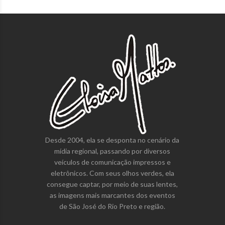
Desde 2004, ela se desponta no cenário da
mídia regional, passando por diversos
veículos de comunicação impressos e
eletrônicos. Com seus olhos verdes, ela
consegue captar, por meio de suas lentes,
as imagens mais marcantes dos eventos
de São José do Rio Preto e região.