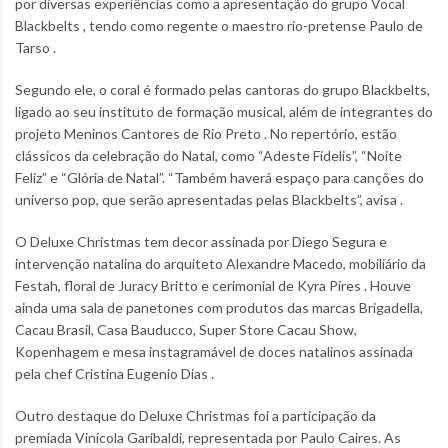
por diversas experiências como a apresentação do grupo Vocal
Blackbelts , tendo como regente o maestro rio-pretense Paulo de
Tarso .
Segundo ele, o coral é formado pelas cantoras do grupo Blackbelts,
ligado ao seu instituto de formação musical, além de integrantes do
projeto Meninos Cantores de Rio Preto . No repertório, estão
clássicos da celebração do Natal, como “Adeste Fidelis”, “Noite
Feliz” e “Glória de Natal”. “Também haverá espaço para canções do
universo pop, que serão apresentadas pelas Blackbelts”, avisa .
O Deluxe Christmas tem decor assinada por Diego Segura e
intervenção natalina do arquiteto Alexandre Macedo, mobiliário da
Festah, floral de Juracy Britto e cerimonial de Kyra Pires . Houve
ainda uma sala de panetones com produtos das marcas Brigadella,
Cacau Brasil, Casa Bauducco, Super Store Cacau Show,
Kopenhagem e mesa instagramável de doces natalinos assinada
pela chef Cristina Eugenio Dias .
Outro destaque do Deluxe Christmas foi a participação da
premiada Vinícola Garibaldi, representada por Paulo Caires. As