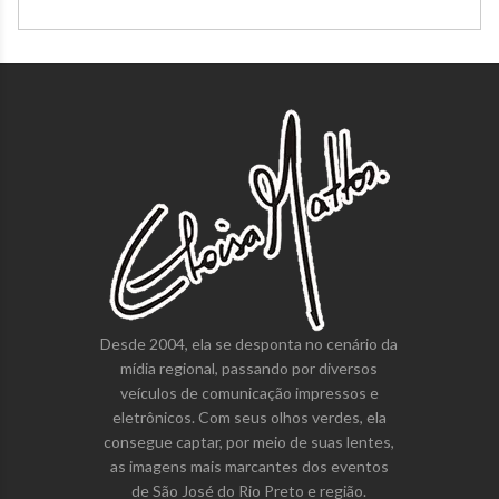
Desde 2004, ela se desponta no cenário da
mídia regional, passando por diversos
veículos de comunicação impressos e
eletrônicos. Com seus olhos verdes, ela
consegue captar, por meio de suas lentes,
as imagens mais marcantes dos eventos
de São José do Rio Preto e região.