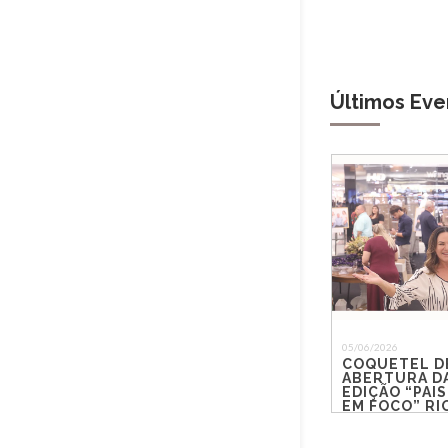
Últimos Eve
05/06/2026
COQUETEL D
ABERTURA DA
EDIÇÃO “PAIS
EM FOCO” R
SHOPPING