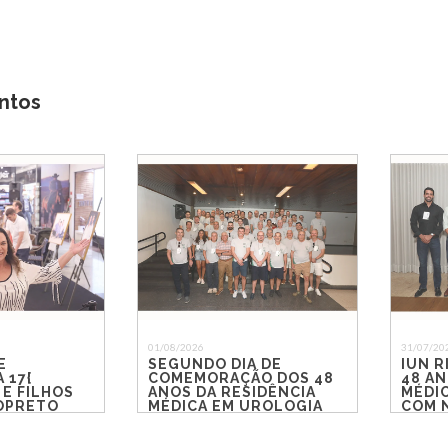
ntos
01/08/2026
31/07/20
E
SEGUNDO DIA DE
IUN R
 17{
COMEMORAÇÃO DOS 48
48 AN
 E FILHOS
ANOS DA RESIDÊNCIA
MÉDI
IOPRETO
MÉDICA EM UROLOGIA
COM 
DO IUN RIO PRETO
REEN
EMOÇ