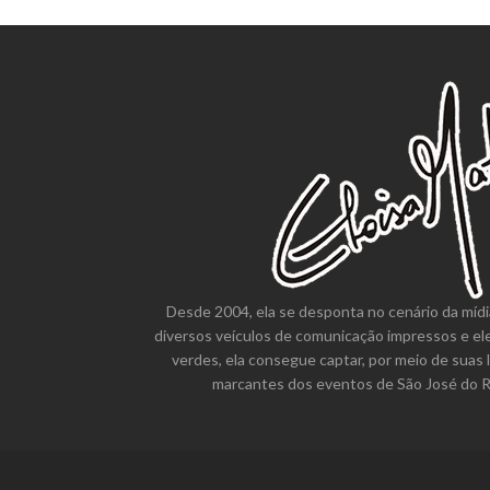
Desde 2004, ela se desponta no cenário da mídi
diversos veículos de comunicação impressos e el
verdes, ela consegue captar, por meio de suas 
marcantes dos eventos de São José do Ri