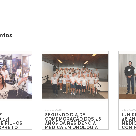
ntos
01/08/2026
31/07/20
E
SEGUNDO DIA DE
IUN R
 17{
COMEMORAÇÃO DOS 48
48 AN
 E FILHOS
ANOS DA RESIDÊNCIA
MÉDI
IOPRETO
MÉDICA EM UROLOGIA
COM 
DO IUN RIO PRETO
REEN