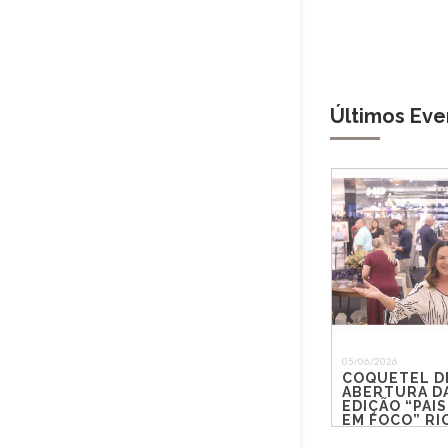
Últimos Eve
05/06/2026
COQUETEL D
ABERTURA DA
EDIÇÃO “PAIS
EM FOCO” R
SHOPPING