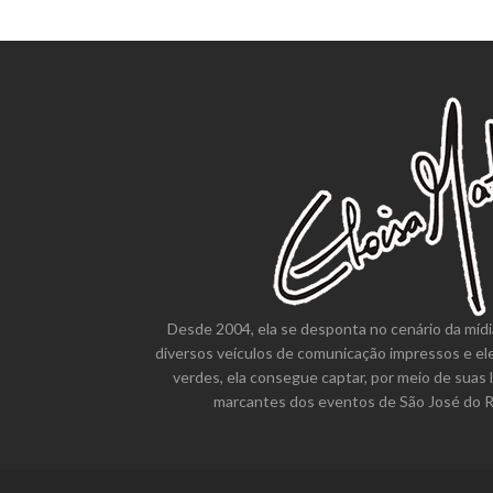
EMOÇ
Desde 2004, ela se desponta no cenário da mídi
diversos veículos de comunicação impressos e el
verdes, ela consegue captar, por meio de suas 
marcantes dos eventos de São José do Ri