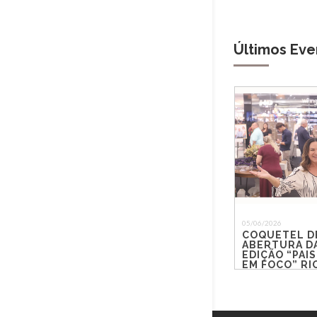
Últimos Eve
05/06/2026
COQUETEL D
ABERTURA DA
EDIÇÃO “PAIS
EM FOCO” R
SHOPPING