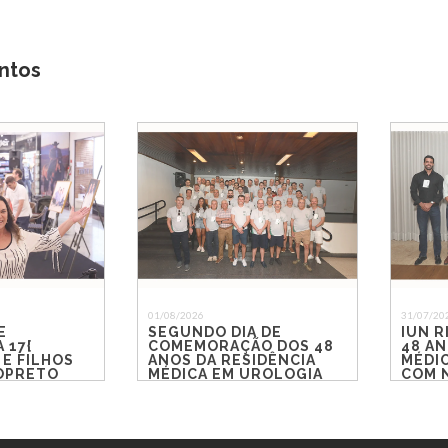
ntos
01/08/2026
31/07/20
E
SEGUNDO DIA DE
IUN R
 17{
COMEMORAÇÃO DOS 48
48 AN
 E FILHOS
ANOS DA RESIDÊNCIA
MÉDI
IOPRETO
MÉDICA EM UROLOGIA
COM 
DO IUN RIO PRETO
REEN
EMOÇ