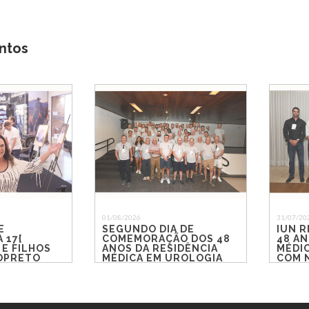
ntos
01/08/2026
31/07/20
E
SEGUNDO DIA DE
IUN R
 17{
COMEMORAÇÃO DOS 48
48 AN
 E FILHOS
ANOS DA RESIDÊNCIA
MÉDI
IOPRETO
MÉDICA EM UROLOGIA
COM 
DO IUN RIO PRETO
REEN
EMOÇ