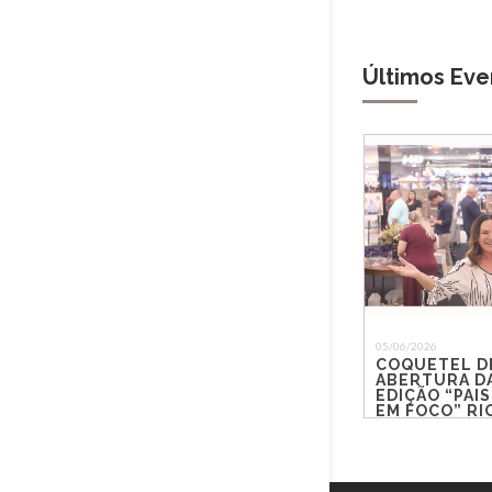
Últimos Eve
05/06/2026
COQUETEL D
ABERTURA DA
EDIÇÃO “PAIS
EM FOCO” R
SHOPPING