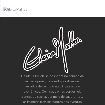
Desde 2004, ela se desponta no cenário da
mídia regional, passando por diversos
veículos de comunicação impressos e
eletrônicos. Com seus olhos verdes, ela
consegue captar, por meio de suas lentes,
as imagens mais marcantes dos eventos