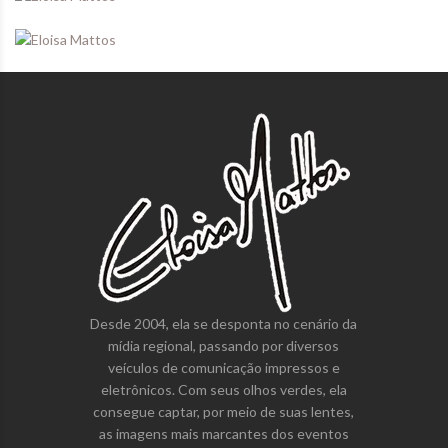
Desde 2004, ela se desponta no cenário da
mídia regional, passando por diversos
veículos de comunicação impressos e
eletrônicos. Com seus olhos verdes, ela
consegue captar, por meio de suas lentes,
as imagens mais marcantes dos eventos