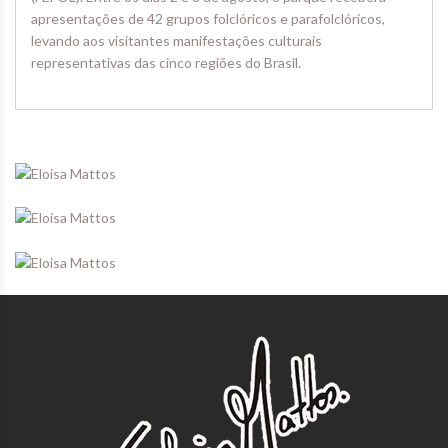
apresentações de 42 grupos folclóricos e parafolclóricos,
levando aos visitantes manifestações culturais
representativas das cinco regiões do Brasil.