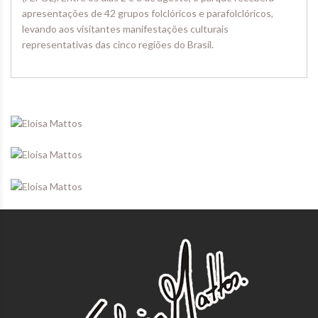
apresentações de 42 grupos folclóricos e parafolclóricos,
levando aos visitantes manifestações culturais
representativas das cinco regiões do Brasil.