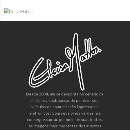
Desde 2004, ela se desponta no cenário da
mídia regional, passando por diversos
veículos de comunicação impressos e
eletrônicos. Com seus olhos verdes, ela
consegue captar, por meio de suas lentes,
as imagens mais marcantes dos eventos