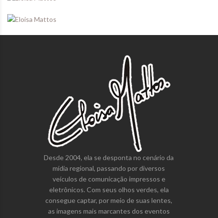
Desde 2004, ela se desponta no cenário da
mídia regional, passando por diversos
veículos de comunicação impressos e
eletrônicos. Com seus olhos verdes, ela
consegue captar, por meio de suas lentes,
as imagens mais marcantes dos eventos