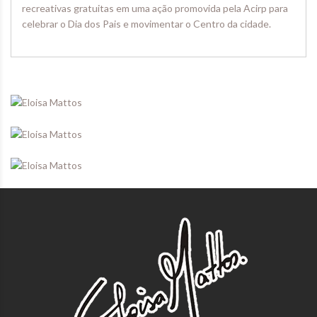
recreativas gratuitas em uma ação promovida pela Acirp para
celebrar o Dia dos Pais e movimentar o Centro da cidade.