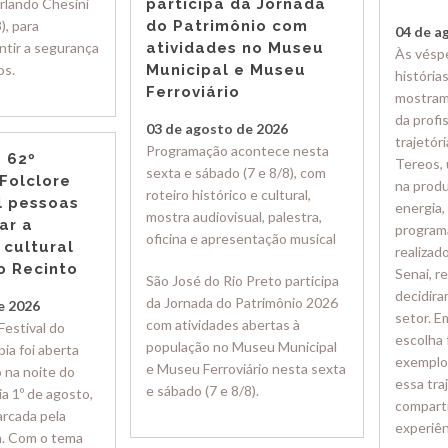
rlando Chesini
participa da Jornada
, para
do Patrimônio com
04 de a
ntir a segurança
atividades no Museu
Às véspe
os.
Municipal e Museu
histórias
Ferroviário
mostram
da profi
03 de agosto de 2026
trajetóri
Programação acontece nesta
 62º
Tereos, 
sexta e sábado (7 e 8/8), com
 Folclore
na produ
roteiro histórico e cultural,
l pessoas
energia,
mostra audiovisual, palestra,
ar a
program
oficina e apresentação musical
 cultural
realizad
no Recinto
Senai, r
São José do Rio Preto participa
decidira
da Jornada do Patrimônio 2026
e 2026
setor. E
com atividades abertas à
Festival do
escolha 
população no Museu Municipal
pia foi aberta
exemplo 
e Museu Ferroviário nesta sexta
 na noite do
essa tra
e sábado (7 e 8/8).
ia 1º de agosto,
compart
rcada pela
experiên
a. Com o tema