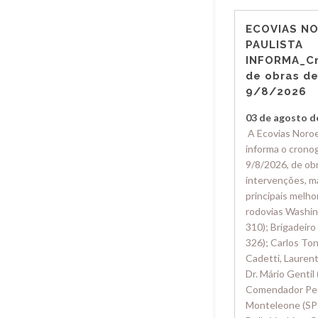
ECOVIAS N
PAULISTA
INFORMA_C
de obras de
9/8/2026
03 de agosto d
A Ecovias Noroe
informa o cronog
9/8/2026, de obr
intervenções, 
principais melho
rodovias Washin
310); Brigadeiro 
326); Carlos To
Cadetti, Laurent
Dr. Mário Gentil
Comendador Pe
Monteleone (SP-