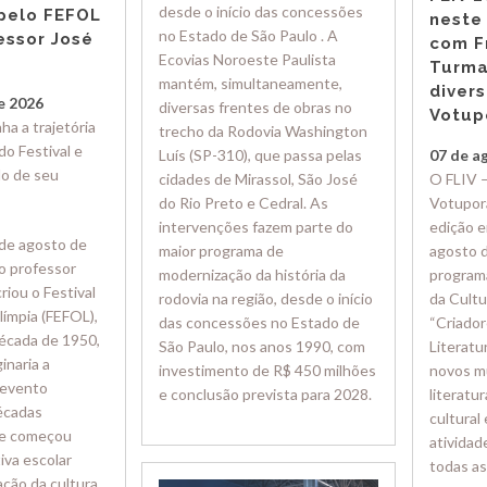
desde o início das concessões
 pelo FEFOL
neste
no Estado de São Paulo . A
essor José
com F
Ecovias Noroeste Paulista
Turma
mantém, simultaneamente,
diver
e 2026
diversas frentes de obras no
Votup
a a trajetória
trecho da Rodovia Washington
o Festival e
Luís (SP-310), que passa pelas
07 de a
do de seu
cidades de Mirassol, São José
O FLIV –
do Rio Preto e Cedral. As
Votupora
intervenções fazem parte do
edição e
 de agosto de
maior programa de
agosto 
o professor
modernização da história da
program
riou o Festival
rodovia na região, desde o início
da Cultu
límpia (FEFOL),
das concessões no Estado de
“Criador
écada de 1950,
São Paulo, nos anos 1990, com
Literatu
inaria a
investimento de R$ 450 milhões
novos m
 evento
e conclusão prevista para 2028.
literatu
décadas
cultural
ue começou
atividad
iva escolar
todas as
ação da cultura