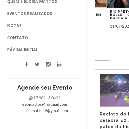
QUEM É ELOISA MATTOS
MEMORAÇÃO
IUN RIO PRETO CELEBRA 48
RIO PRETO RO
EVENTOS REALIZADOS
DÊNCIA
ANOS DE RESIDÊNCIA MÉDICA EM
BULLS – GUSTT
DO IUN RIO
UROLOGIA COM NOITE DE
BOSCO & VINÍCI
REENCONTROS E EMOÇÃO
NOTAS
31/07/2026
11/07/2026
CONTATO
PÁGINA INICIAL
Notas
Agende seu Evento
17 98113.0422
eebmattos@hotmail.com
eloisamattos9@gmail.com
Recinto do 
celebra 40
palco da hi