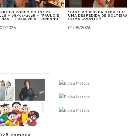
O RODEO COUNTRY
“LAST RODEIO DA GABRIELA”:
VE
08/07/2026 – “PAULO E
UMA DESPEDIDA DE SOLTEIRA EM
AN
 TRAIA VÉIA – JENINHO”
CLIMA COUNTRY
CO
LU
26
04/05/2026
27
2026 começa