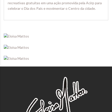
recreativas gratuitas em uma ação promovida pela Acirp para
celebrar o Dia dos Pais e movimentar o Centro da cidade.