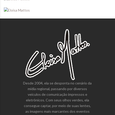
Desde 2004, ela se desponta no cenário da
mídia regional, passando por diversos
veículos de comunicação impressos e
eletrônicos. Com seus olhos verdes, ela
consegue captar, por meio de suas lentes,
as imagens mais marcantes dos eventos