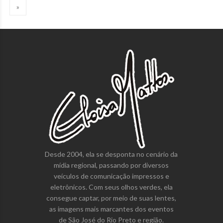
»
Desde 2004, ela se desponta no cenário da
mídia regional, passando por diversos
veículos de comunicação impressos e
eletrônicos. Com seus olhos verdes, ela
consegue captar, por meio de suas lentes,
as imagens mais marcantes dos eventos
de São José do Rio Preto e região.