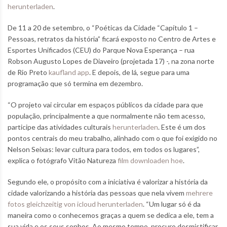
herunterladen
.
De 11 a 20 de setembro, o “Poéticas da Cidade “Capítulo 1 –
Pessoas, retratos da história” ficará exposto no Centro de Artes e
Esportes Unificados (CEU) do Parque Nova Esperança – rua
Robson Augusto Lopes de Diaveiro (projetada 17) -, na zona norte
de Rio Preto
kaufland app
. E depois, de lá, segue para uma
programação que só termina em dezembro.
“O projeto vai circular em espaços públicos da cidade para que
população, principalmente a que normalmente não tem acesso,
participe das atividades culturais
herunterladen
. Este é um dos
pontos centrais do meu trabalho, alinhado com o que foi exigido no
Nelson Seixas: levar cultura para todos, em todos os lugares”,
explica o fotógrafo Vitão Natureza
film downloaden hoe
.
Segundo ele, o propósito com a iniciativa é valorizar a história da
cidade valorizando a história das pessoas que nela vivem
mehrere
fotos gleichzeitig von icloud herunterladen
. “Um lugar só é da
maneira como o conhecemos graças a quem se dedica a ele, tem a
sua vida e os seus sonhos. Ao mesmo tempo, procuro desmistificar