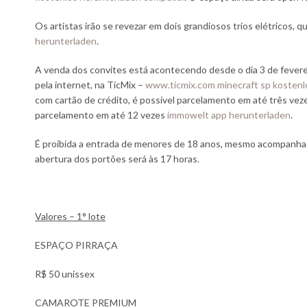
Os artistas irão se revezar em dois grandiosos trios elétricos, q
herunterladen
.
A venda dos convites está acontecendo desde o dia 3 de fevere
pela internet, na TicMix –
www.ticmix.com
minecraft sp kosten
com cartão de crédito, é possível parcelamento em até três veze
parcelamento em até 12 vezes
immowelt app herunterladen
.
É proibida a entrada de menores de 18 anos, mesmo acompanhado
abertura dos portões será às 17 horas.
Valores – 1° lote
ESPAÇO PIRRAÇA
R$ 50 unissex
CAMAROTE PREMIUM