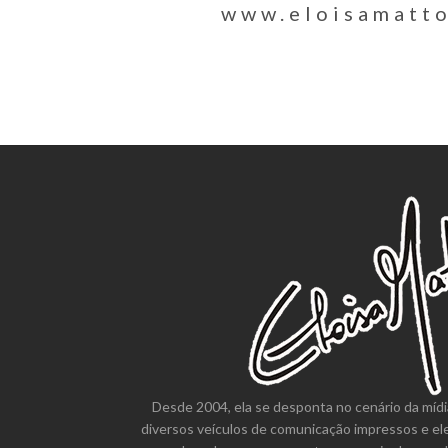
www.eloisamatt
Desde 2004, ela se desponta no cenário da mídi
diversos veículos de comunicação impressos e el