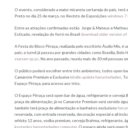
O evento, considerado a maior micareta sertaneja do país, terá
Preto no dia 25 de março, no Recinto de Exposições
windows 7 3
Entre as atrações confirmadas estão Jorge & Mateus e Matheus
Esticado, revelação do forró no Brasil
download older version of
A Festa do Bloco Pirraça, realizada pelo escritório Áudio Mix, é
país; a turnê já passou por grandes cidades como Brasília, Belo 
starsen op pc
. No ano passado, reuniu mais de 30 mil pessoas e
O público poderá escolher entre três ambientes, todos open ba
Camarote Premium e Exclusive
kindle update herunterladen
. T
Espaço Pirraça, para acesso aos trios.
O Espaço Pirraça será open bar de água, refrigerante e cerveja 
praça de alimentação; já no Camarote Premium será servido água
também terá praça de alimentação e banheiros exclusivos
herun
reservada, com entrada reservada, decoração especial e all incl
whisky 12 anos, vodka premium, cerveja Brahma, refrigerante, á
kostenlos herunterladen computer
. O espaço ainda será open f