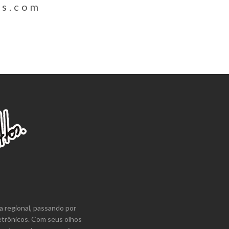
os.com
a regional, passando por
etrônicos. Com seus olhos