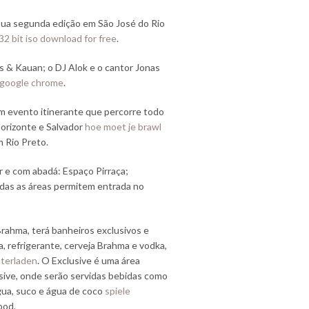
 sua segunda edição em São José do Rio
2 bit iso download for free
.
 & Kauan; o DJ Alok e o cantor Jonas
 google chrome
.
 um evento itinerante que percorre todo
Horizonte e Salvador
hoe moet je brawl
m Rio Preto.
r e com abadá: Espaço Pirraça;
odas as áreas permitem entrada no
Brahma, terá banheiros exclusivos e
, refrigerante, cerveja Brahma e vodka,
terladen
. O Exclusive é uma área
usive, onde serão servidas bebidas como
gua, suco e água de coco
spiele
ood.