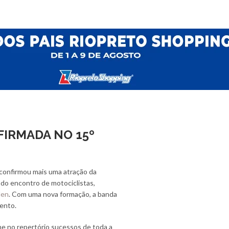
FIRMADA NO 15º
 confirmou mais uma atração da
 do encontro de motociclistas,
den
. Com uma nova formação, a banda
vento.
ne no repertório sucessos de toda a