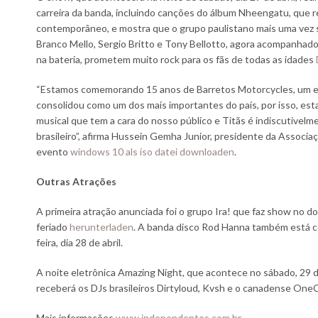
carreira da banda, incluindo canções do álbum Nheengatu, que r
contemporâneo, e mostra que o grupo paulistano mais uma vez 
Branco Mello, Sergio Britto e Tony Bellotto, agora acompanhado
na bateria, prometem muito rock para os fãs de todas as idades
“Estamos comemorando 15 anos de Barretos Motorcycles, um ev
consolidou como um dos mais importantes do país, por isso, e
musical que tem a cara do nosso público e Titãs é indiscutive
brasileiro”, afirma Hussein Gemha Junior, presidente da Assoc
evento
windows 10 als iso datei downloaden
.
Outras Atrações
A primeira atração anunciada foi o grupo Ira! que faz show no do
feriado
herunterladen
. A banda disco Rod Hanna também está co
feira, dia 28 de abril.
A noite eletrônica Amazing Night, que acontece no sábado, 29 de
receberá os DJs brasileiros Dirtyloud, Kvsh e o canadense One
Mais informações
www.independentes.com.br