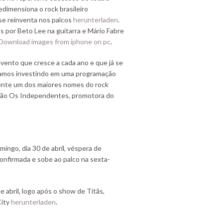
edimensiona o rock brasileiro
se reinventa nos palcos
herunterladen
.
s por Beto Lee na guitarra e Mário Fabre
Download images from iphone on pc
.
ento que cresce a cada ano e que já se
stamos investindo em uma programação
lmente um dos maiores nomes do rock
iação Os Independentes, promotora do
mingo, dia 30 de abril, véspera de
nfirmada e sobe ao palco na sexta-
 abril, logo após o show de Titãs,
City
herunterladen
.