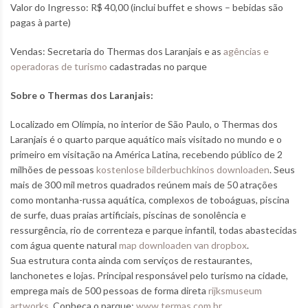
Valor do Ingresso: R$ 40,00 (inclui buffet e shows – bebidas são
pagas à parte)
Vendas: Secretaria do Thermas dos Laranjais e as
agências e
operadoras de turismo
cadastradas no parque
Sobre o Thermas dos Laranjais:
Localizado em Olímpia, no interior de São Paulo, o Thermas dos
Laranjais é o quarto parque aquático mais visitado no mundo e o
primeiro em visitação na América Latina, recebendo público de 2
milhões de pessoas
kostenlose bilderbuchkinos downloaden
. Seus
mais de 300 mil metros quadrados reúnem mais de 50 atrações
como montanha-russa aquática, complexos de toboáguas, piscina
de surfe, duas praias artificiais, piscinas de sonolência e
ressurgência, rio de correnteza e parque infantil, todas abastecidas
com água quente natural
map downloaden van dropbox
.
Sua estrutura conta ainda com serviços de restaurantes,
lanchonetes e lojas. Principal responsável pelo turismo na cidade,
emprega mais de 500 pessoas de forma direta
rijksmuseum
artworks
. Conheça o parque:
www.termas.com.br
.