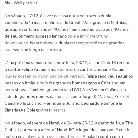
SkullWell
perfect
.
No sábado, 17/12, é a vez da casa noturna trazer a dupla
considerada “a mais romântica do Brasil”, Matogrosso & Mathias,
que apresentam o show “40 anos”, em comemoração aos 40 anos
de seu primeiro sucesso lançado
spiele im hintergrund
downloaden
. Neste show, a dupla traz regravações de grandes
sucessos ao longo da carreira.
Já na próxima semana, na sexta-feira, 23/12, a The Club JK recebe
o cantor Felipe Araújo, irmão do eterno cantor Cristiano Araújo
itunes kostenlos download 64 bit version
. Felipe resolveu seguir os
passos do irmão e hoje faz grandes homenagens a Cristiano em
seus shows. Também gravou o seu DVD Ao Vivo em Goiânia, ao
lado de grandes nomes da música, como Jorge & Mateus, Zezé Di
Camargo & Luciano, Henrique & Juliano, Leonardo e Simone &
Simaria (As Coleguinhas)
hearts
.
No sábado, véspera de Natal, de 24 para 25/12, a partir da 1h, a The
Club JK apresenta a festa “Natal JK”, o lugar ideal para você curtir
após a ceia
playstation systemsoftware
. A balada conta com a