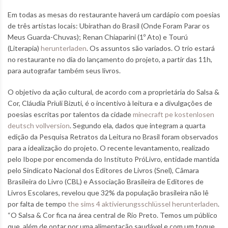
Em todas as mesas do restaurante haverá um cardápio com poesias
de três artistas locais: Ubirathan do Brasil (Onde Foram Parar os
Meus Guarda-Chuvas); Renan Chiaparini (1º Ato) e Tourú
(Literapia)
herunterladen
. Os assuntos são variados. O trio estará
no restaurante no dia do lançamento do projeto, a partir das 11h,
para autografar também seus livros.
O objetivo da ação cultural, de acordo com a proprietária do Salsa &
Cor, Cláudia Priuli Bizuti, é o incentivo à leitura e a divulgações de
poesias escritas por talentos da cidade
minecraft pe kostenlosen
deutsch vollversion
. Segundo ela, dados que integram a quarta
edição da Pesquisa Retratos da Leitura no Brasil foram observados
para a idealização do projeto. O recente levantamento, realizado
pelo Ibope por encomenda do Instituto Pró­Livro, entidade mantida
pelo Sindicato Nacional dos Editores de Livros (Snel), Câmara
Brasileira do Livro (CBL) e Associação Brasileira de Editores de
Livros Escolares, revelou que 32% da população brasileira não lê
por falta de tempo
the sims 4 aktivierungsschlüssel herunterladen
.
“O Salsa & Cor fica na área central de Rio Preto. Temos um público
que, além de optar por uma alimentação saudável e com um toque