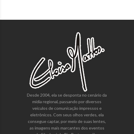
Desde 2004, ela se desponta no cenário da
mídia regional, passando por diversos
veículos de comunicação impressos e
eletrônicos. Com seus olhos verdes, ela
consegue captar, por meio de suas lentes,
as imagens mais marcantes dos eventos