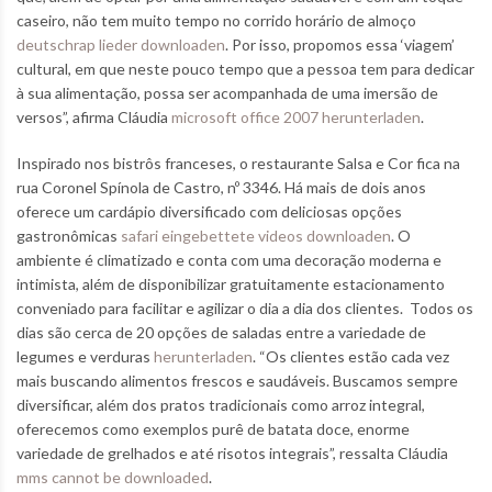
caseiro, não tem muito tempo no corrido horário de almoço
deutschrap lieder downloaden
. Por isso, propomos essa ‘viagem’
cultural, em que neste pouco tempo que a pessoa tem para dedicar
à sua alimentação, possa ser acompanhada de uma imersão de
versos”, afirma Cláudia
microsoft office 2007 herunterladen
.
Inspirado nos bistrôs franceses, o restaurante Salsa e Cor fica na
rua Coronel Spínola de Castro, nº 3346. Há mais de dois anos
oferece um cardápio diversificado com deliciosas opções
gastronômicas
safari eingebettete videos downloaden
. O
ambiente é climatizado e conta com uma decoração moderna e
intimista, além de disponibilizar gratuitamente estacionamento
conveniado para facilitar e agilizar o dia a dia dos clientes. Todos os
dias são cerca de 20 opções de saladas entre a variedade de
legumes e verduras
herunterladen
. “Os clientes estão cada vez
mais buscando alimentos frescos e saudáveis. Buscamos sempre
diversificar, além dos pratos tradicionais como arroz integral,
oferecemos como exemplos purê de batata doce, enorme
variedade de grelhados e até risotos integrais”, ressalta Cláudia
mms cannot be downloaded
.