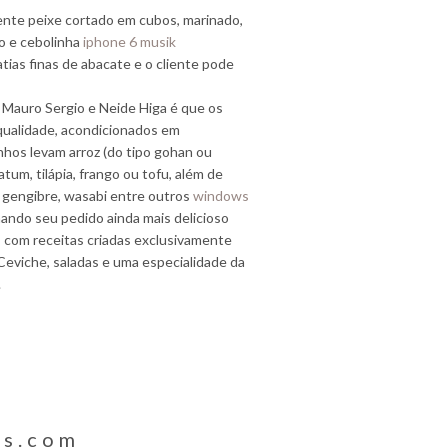
amente peixe cortado em cubos, marinado,
o e cebolinha
iphone 6 musik
tias finas de abacate e o cliente pode
, Mauro Sergio e Neide Higa é que os
 qualidade, acondicionados em
nhos levam arroz (do tipo gohan ou
atum, tilápia, frango ou tofu, além de
 gengibre, wasabi entre outros
windows
rnando seu pedido ainda mais delicioso
 com receitas criadas exclusivamente
 Ceviche, saladas e uma especialidade da
.
os.com