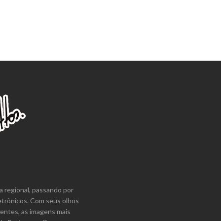
a regional, passando por
etrônicos. Com seus olhos
lentes, as imagens mais