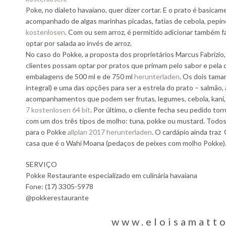
Poke, no dialeto havaiano, quer dizer cortar. E o prato é basic
acompanhado de algas marinhas picadas, fatias de cebola, pepin
kostenlosen
. Com ou sem arroz, é permitido adicionar também fa
optar por salada ao invés de arroz.
No caso do Pokke, a proposta dos proprietários Marcus Fabrízio
clientes possam optar por pratos que primam pelo sabor e pela
embalagens de 500 ml e de 750 ml
herunterladen
. Os dois tama
integral) e uma das opções para ser a estrela do prato – salmão, 
acompanhamentos que podem ser frutas, legumes, cebola, kani,
7 kostenlosen 64 bit
. Por último, o cliente fecha seu pedido to
com um dos três tipos de molho: tuna, pokke ou mustard. Todos
para o Pokke
allplan 2017 herunterladen
. O cardápio ainda traz
casa que é o Wahi Moana (pedaços de peixes com molho Pokke)
SERVIÇO
Pokke Restaurante especializado em culinária havaiana
Fone: (17) 3305-5978
@pokkerestaurante
www.eloisamatt