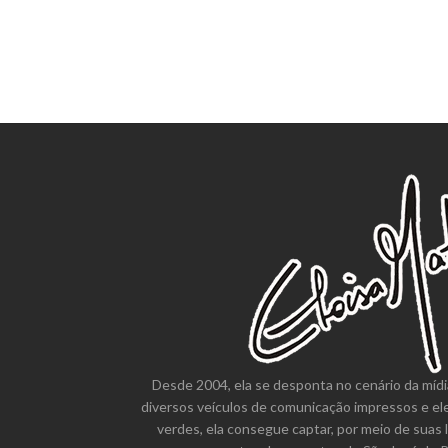
Desde 2004, ela se desponta no cenário da mídi
diversos veículos de comunicação impressos e el
verdes, ela consegue captar, por meio de suas 