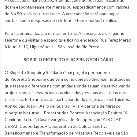
Associação é mantida 100% de doações de pessoas físicas que
doam espontaneamente mensal ou esporadicamente com valores
de 5 a 50 reais
herunterladen
. A arrecadação será para pagar
contas, como despesas de telefone e funcionários”, explica.
Para fazer uma doação diretamente na Associação, é só ligar no
telefone ou visitar o espaço que fica no endereço Rua Ferez Merad
Kfouri, 1110, Higienópolis – São José do Rio Preto
SOBRE O RIOPRETO SHOPPING SOLIDÁRIO
O Riopreto Shopping Solidário
é um projeto permanente
do Riopreto Shopping que tem como objetivo divulgar instituições
que fazem a diferença na comunidade onde atuam, desenvolvendo
projetos sociais essenciais nas vidas das pessoas assistidas
nrw
ticket rub
. Este ano, estão participando do projeto as instituições:
Abrigo São João – Asilo de Guaraci; Vila Vicentina de Mirassol;
Albergue Noturno – Protetor dos Pobres; Associação Espírita “A
Caminho da Luz”; Casa Evangélica de Recuperação “ADONAI”
CERAI; Cooperlagos – Cooperativa de Coleta Seletiva,
Beneficiamento e Transformação de Materiais Recicláveis de São