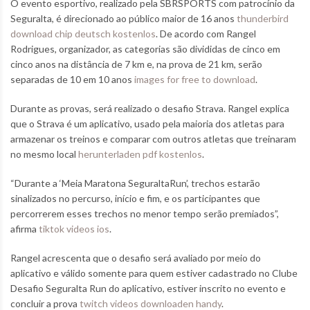
O evento esportivo, realizado pela SBRSPORTS com patrocínio da
Seguralta, é direcionado ao público maior de 16 anos
thunderbird
download chip deutsch kostenlos
. De acordo com Rangel
Rodrigues, organizador, as categorias são divididas de cinco em
cinco anos na distância de 7 km e, na prova de 21 km, serão
separadas de 10 em 10 anos
images for free to download
.
Durante as provas, será realizado o desafio Strava. Rangel explica
que o Strava é um aplicativo, usado pela maioria dos atletas para
armazenar os treinos e comparar com outros atletas que treinaram
no mesmo local
herunterladen pdf kostenlos
.
“Durante a ‘Meia Maratona SeguraltaRun’, trechos estarão
sinalizados no percurso, início e fim, e os participantes que
percorrerem esses trechos no menor tempo serão premiados”,
afirma
tiktok videos ios
.
Rangel acrescenta que o desafio será avaliado por meio do
aplicativo e válido somente para quem estiver cadastrado no Clube
Desafio Seguralta Run do aplicativo, estiver inscrito no evento e
concluir a prova
twitch videos downloaden handy
.