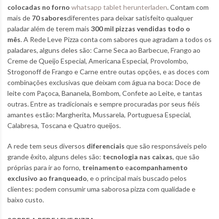
colocadas no forno
whatsapp tablet herunterladen
. Contam com
mais de
70 sabores
diferentes para deixar satisfeito qualquer
paladar além de terem mais
300 mil pizzas vendidas todo o
mês
. A Rede Leve Pizza conta com sabores que agradam a todos os
paladares, alguns deles são: Carne Seca ao Barbecue, Frango ao
Creme de Queijo Especial, Americana Especial, Provolombo,
Strogonoff de Frango e Carne entre outas opções, e as doces com
combinações exclusivas que deixam com água na boca: Doce de
leite com Paçoca, Bananela, Bombom, Confete ao Leite, e tantas
outras. Entre as tradicionais e sempre procuradas por seus fiéis
amantes estão: Margherita, Mussarela, Portuguesa Especial,
Calabresa, Toscana e Quatro queijos.
A rede tem seus diversos
diferenciais
que são responsáveis pelo
grande êxito, alguns deles são:
tecnologia nas caixas
, que são
próprias para ir ao forno,
treinamento
e
acompanhamento
exclusivo ao franqueado
, e o principal mais buscado pelos
clientes: podem consumir uma saborosa pizza com qualidade e
baixo custo.