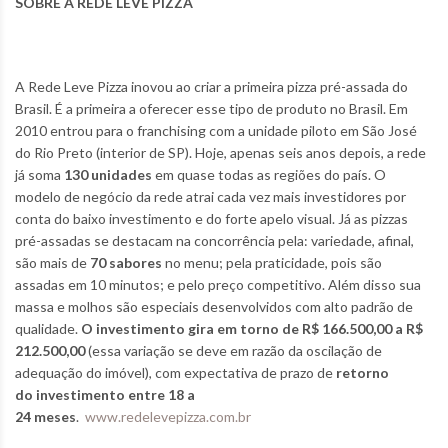
SOBRE A REDE LEVE PIZZA
A Rede Leve Pizza inovou ao criar a primeira pizza pré-assada do
Brasil. É a primeira a oferecer esse tipo de produto no Brasil. Em
2010 entrou para o franchising com a unidade piloto em São José
do Rio Preto (interior de SP). Hoje, apenas seis anos depois, a rede
já soma
130 unidades
em quase todas as regiões do país. O
modelo de negócio da rede atrai cada vez mais investidores por
conta do baixo investimento e do forte apelo visual. Já as pizzas
pré-assadas se destacam na concorrência pela: variedade, afinal,
são mais de
70 sabores
no menu; pela praticidade, pois são
assadas em 10 minutos; e pelo preço competitivo. Além disso sua
massa e molhos são especiais desenvolvidos com alto padrão de
qualidade.
O investimento gira em torno de R$ 166.500,00 a R$
212.500,00
(essa variação se deve em razão da oscilação de
adequação do imóvel), com expectativa de prazo de
retorno
do investimento entre 18 a
24 meses
.
www.redelevepizza.com.br