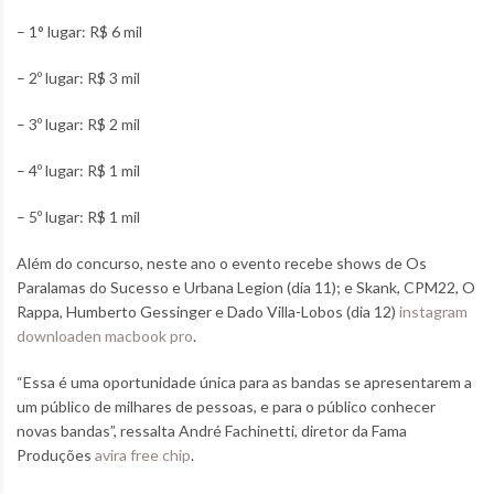
– 1° lugar: R$ 6 mil
– 2º lugar: R$ 3 mil
– 3º lugar: R$ 2 mil
– 4º lugar: R$ 1 mil
– 5º lugar: R$ 1 mil
Além do concurso, neste ano o evento recebe shows de Os
Paralamas do Sucesso e Urbana Legion (dia 11); e Skank, CPM22, O
Rappa, Humberto Gessinger e Dado Villa-Lobos (dia 12)
instagram
downloaden macbook pro
.
“Essa é uma oportunidade única para as bandas se apresentarem a
um público de milhares de pessoas, e para o público conhecer
novas bandas”, ressalta André Fachinetti, diretor da Fama
Produções
avira free chip
.