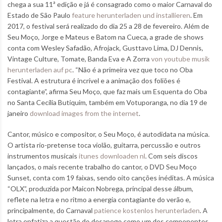
chega a sua 11ª edição e já é consagrado como o maior Carnaval do
Estado de São Paulo
feature herunterladen und installieren
. Em
2017, o festival será realizado do dia 25 a 28 de fevereiro. Além de
Seu Moço, Jorge e Mateus e Batom na Cueca, a grade de shows
conta com Wesley Safadão, Afrojack, Gusttavo Lima, DJ Dennis,
Vintage Culture, Tomate, Banda Eva e A Zorra
von youtube musik
herunterladen auf pc
. “Não é a primeira vez que toco no Oba
Festival. A estrutura é incrível e a animação dos foliões é
contagiante”, afirma Seu Moço, que faz mais um Esquenta do Oba
no Santa Cecília Butiquim, também em Votuporanga, no dia 19 de
janeiro
download images from the internet
.
Cantor, músico e compositor, o Seu Moço, é autodidata na música.
O artista rio-pretense toca violão, guitarra, percussão e outros
instrumentos musicais
itunes downloaden nl
. Com seis discos
lançados, o mais recente trabalho do cantor, o DVD Seu Moço
Sunset, conta com 19 faixas, sendo oito canções inéditas. A música
“OLX”, produzida por Maicon Nobrega, principal desse álbum,
reflete na letra e no ritmo a energia contagiante do verão e,
principalmente, do Carnaval
patience kostenlos herunterladen
. A
letra enfatiza a questão do desapego como um dos componentes