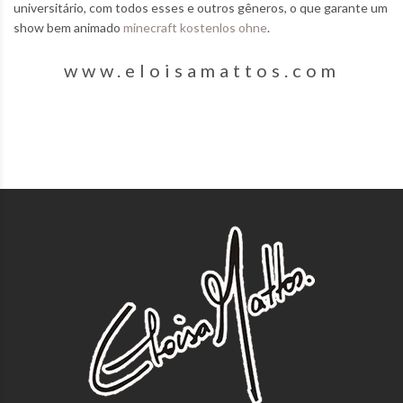
universitário, com todos esses e outros gêneros, o que garante um
show bem animado
minecraft kostenlos ohne
.
www.eloisamattos.com