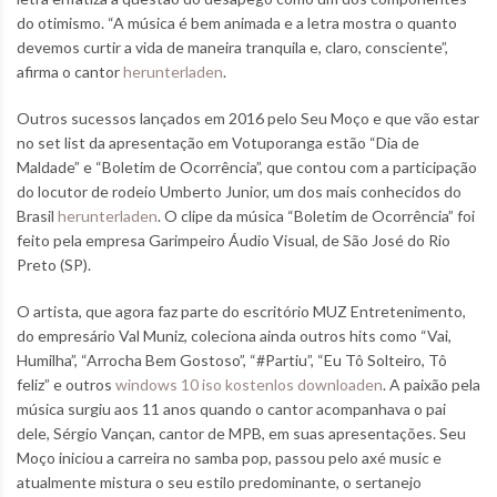
do otimismo. “A música é bem animada e a letra mostra o quanto
devemos curtir a vida de maneira tranquila e, claro, consciente”,
afirma o cantor
herunterladen
.
Outros sucessos lançados em 2016 pelo Seu Moço e que vão estar
no set list da apresentação em Votuporanga estão “Dia de
Maldade” e “Boletim de Ocorrência”, que contou com a participação
do locutor de rodeio Umberto Junior, um dos mais conhecidos do
Brasil
herunterladen
. O clipe da música “Boletim de Ocorrência” foi
feito pela empresa Garimpeiro Áudio Visual, de São José do Rio
Preto (SP).
O artista, que agora faz parte do escritório MUZ Entretenimento,
do empresário Val Muniz, coleciona ainda outros hits como “Vai,
Humilha”, “Arrocha Bem Gostoso”, “#Partiu”, “Eu Tô Solteiro, Tô
feliz” e outros
windows 10 iso kostenlos downloaden
. A paixão pela
música surgiu aos 11 anos quando o cantor acompanhava o pai
dele, Sérgio Vançan, cantor de MPB, em suas apresentações. Seu
Moço iniciou a carreira no samba pop, passou pelo axé music e
atualmente mistura o seu estilo predominante, o sertanejo