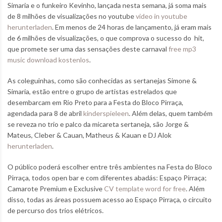
Simaria e o funkeiro Kevinho, lançada nesta semana, já soma mais
de 8 milhões de visualizações no youtube
video in youtube
herunterladen
. Em menos de 24 horas de lançamento, já eram mais
de 6 milhões de visualizações, o que comprova o sucesso do hit,
que promete ser uma das sensações deste carnaval
free mp3
music download kostenlos
.
As coleguinhas, como são conhecidas as sertanejas Simone &
Simaria, estão entre o grupo de artistas estrelados que
desembarcam em Rio Preto para a Festa do Bloco Pirraça,
agendada para 8 de abril
kinderspieleen
. Além delas, quem também
se reveza no trio e palco da micareta sertaneja, são Jorge &
Mateus, Cleber & Cauan, Matheus & Kauan e DJ Alok
herunterladen
.
O público poderá escolher entre três ambientes na Festa do Bloco
Pirraça, todos open bar e com diferentes abadás: Espaço Pirraça;
Camarote Premium e Exclusive
CV template word for free
. Além
disso, todas as áreas possuem acesso ao Espaço Pirraça, o circuito
de percurso dos trios elétricos.