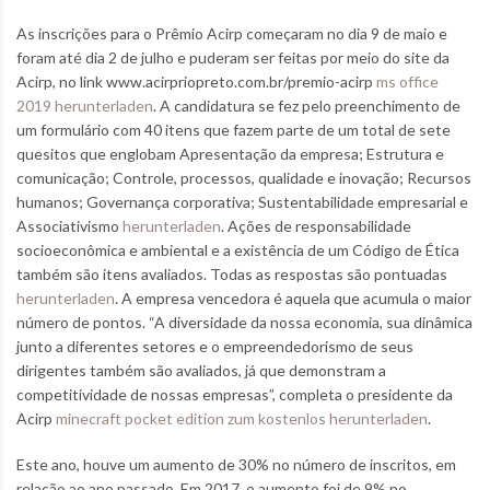
As inscrições para o Prêmio Acirp começaram no dia 9 de maio e
foram até dia 2 de julho e puderam ser feitas por meio do site da
Acirp, no link www.acirpriopreto.com.br/premio-acirp
ms office
2019 herunterladen
. A candidatura se fez pelo preenchimento de
um formulário com 40 itens que fazem parte de um total de sete
quesitos que englobam Apresentação da empresa; Estrutura e
comunicação; Controle, processos, qualidade e inovação; Recursos
humanos; Governança corporativa; Sustentabilidade empresarial e
Associativismo
herunterladen
. Ações de responsabilidade
socioeconômica e ambiental e a existência de um Código de Ética
também são itens avaliados. Todas as respostas são pontuadas
herunterladen
. A empresa vencedora é aquela que acumula o maior
número de pontos. “A diversidade da nossa economia, sua dinâmica
junto a diferentes setores e o empreendedorismo de seus
dirigentes também são avaliados, já que demonstram a
competitividade de nossas empresas”, completa o presidente da
Acirp
minecraft pocket edition zum kostenlos herunterladen
.
Este ano, houve um aumento de 30% no número de inscritos, em
relação ao ano passado. Em 2017, o aumento foi de 9% no