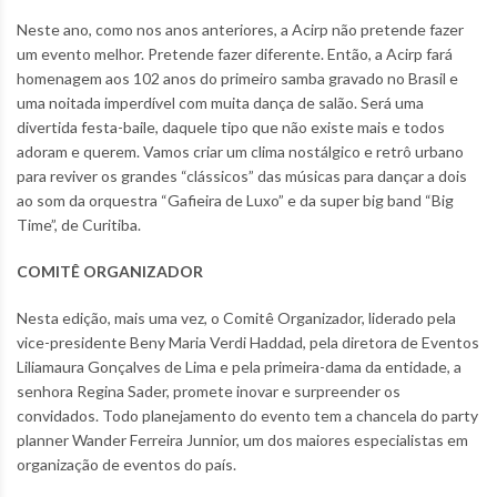
Neste ano, como nos anos anteriores, a Acirp não pretende fazer
um evento melhor. Pretende fazer diferente. Então, a Acirp fará
homenagem aos 102 anos do primeiro samba gravado no Brasil e
uma noitada imperdível com muita dança de salão. Será uma
divertida festa-baile, daquele tipo que não existe mais e todos
adoram e querem. Vamos criar um clima nostálgico e retrô urbano
para reviver os grandes “clássicos” das músicas para dançar a dois
ao som da orquestra “Gafieira de Luxo” e da super big band “Big
Time”, de Curitiba.
COMITÊ ORGANIZADOR
Nesta edição, mais uma vez, o Comitê Organizador, liderado pela
vice-presidente Beny Maria Verdi Haddad, pela diretora de Eventos
Liliamaura Gonçalves de Lima e pela primeira-dama da entidade, a
senhora Regina Sader, promete inovar e surpreender os
convidados. Todo planejamento do evento tem a chancela do party
planner Wander Ferreira Junnior, um dos maiores especialistas em
organização de eventos do país.