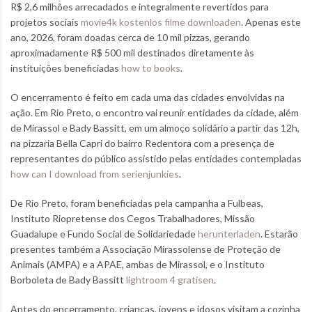
R$ 2,6 milhões arrecadados e integralmente revertidos para
projetos sociais
movie4k kostenlos filme downloaden
. Apenas este
ano, 2026, foram doadas cerca de 10 mil pizzas, gerando
aproximadamente R$ 500 mil destinados diretamente às
instituições beneficiadas
how to books
.
O encerramento é feito em cada uma das cidades envolvidas na
ação. Em Rio Preto, o encontro vai reunir entidades da cidade, além
de Mirassol e Bady Bassitt, em um almoço solidário a partir das 12h,
na pizzaria Bella Capri do bairro Redentora com a presença de
representantes do público assistido pelas entidades contempladas
how can I download from serienjunkies
.
De Rio Preto, foram beneficiadas pela campanha a Fulbeas,
Instituto Riopretense dos Cegos Trabalhadores, Missão
Guadalupe e Fundo Social de Solidariedade
herunterladen
. Estarão
presentes também a Associação Mirassolense de Proteção de
Animais (AMPA) e a APAE, ambas de Mirassol, e o Instituto
Borboleta de Bady Bassitt
lightroom 4 gratisen
.
Antes do encerramento, crianças, jovens e idosos visitam a cozinha