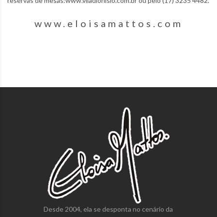
reservas de mesas:www.viladionisio.com.br ou pelo (17) 3235 4482.
www.eloisamattos.com
Desde 2004, ela se desponta no cenário da