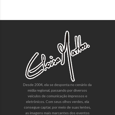
Desde 2004, ela se desponta no cenário da
mídia regional, passando por diversos
veículos de comunicação impressos e
eletrônicos. Com seus olhos verdes, ela
consegue captar, por meio de suas lentes,
as imagens mais marcantes dos eventos