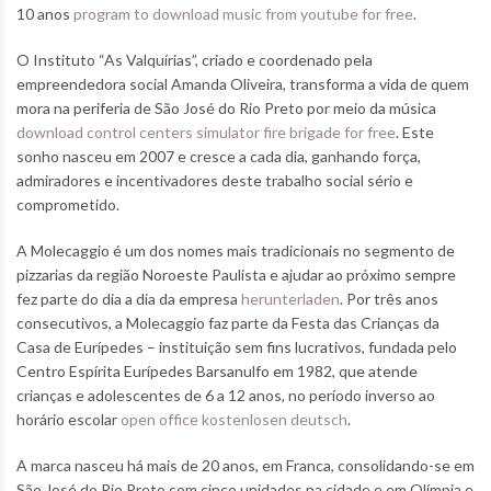
10 anos
program to download music from youtube for free
.
O Instituto “As Valquírias”, criado e coordenado pela
empreendedora social Amanda Oliveira, transforma a vida de quem
mora na periferia de São José do Rio Preto por meio da música
download control centers simulator fire brigade for free
. Este
sonho nasceu em 2007 e cresce a cada dia, ganhando força,
admiradores e incentivadores deste trabalho social sério e
comprometido.
A Molecaggio é um dos nomes mais tradicionais no segmento de
pizzarias da região Noroeste Paulista e ajudar ao próximo sempre
fez parte do dia a dia da empresa
herunterladen
. Por três anos
consecutivos, a Molecaggio faz parte da Festa das Crianças da
Casa de Eurípedes – instituição sem fins lucrativos, fundada pelo
Centro Espírita Eurípedes Barsanulfo em 1982, que atende
crianças e adolescentes de 6 a 12 anos, no período inverso ao
horário escolar
open office kostenlosen deutsch
.
A marca nasceu há mais de 20 anos, em Franca, consolidando-se em
São José do Rio Preto com cinco unidades na cidade e em Olímpia e