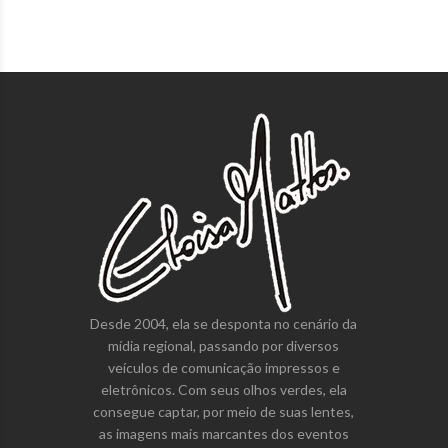
Desde 2004, ela se desponta no cenário da
mídia regional, passando por diversos
veículos de comunicação impressos e
eletrônicos. Com seus olhos verdes, ela
consegue captar, por meio de suas lentes,
as imagens mais marcantes dos eventos