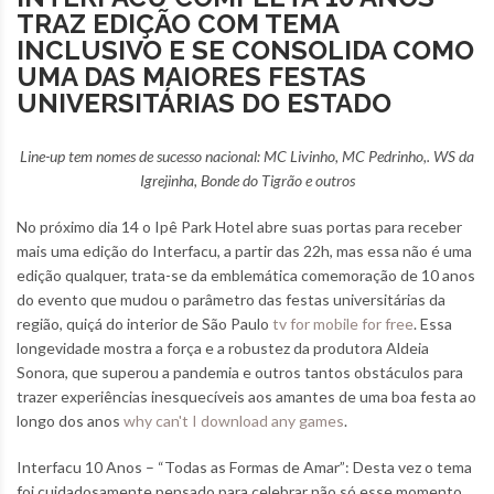
TRAZ EDIÇÃO COM TEMA
INCLUSIVO E SE CONSOLIDA COMO
UMA DAS MAIORES FESTAS
UNIVERSITÁRIAS DO ESTADO
Line-up tem nomes de sucesso nacional: MC Livinho, MC Pedrinho,. WS da
Igrejinha, Bonde do Tigrão e outros
No próximo dia 14 o Ipê Park Hotel abre suas portas para receber
mais uma edição do Interfacu, a partir das 22h, mas essa não é uma
edição qualquer, trata-se da emblemática comemoração de 10 anos
do evento que mudou o parâmetro das festas universitárias da
região, quiçá do interior de São Paulo
tv for mobile for free
. Essa
longevidade mostra a força e a robustez da produtora Aldeia
Sonora, que superou a pandemia e outros tantos obstáculos para
trazer experiências inesquecíveis aos amantes de uma boa festa ao
longo dos anos
why can't I download any games
.
Interfacu 10 Anos – “Todas as Formas de Amar”: Desta vez o tema
foi cuidadosamente pensado para celebrar não só esse momento