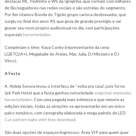
destacar MC Pedrinho e WS da Igrejinha, que contam com milhares
de fãs/seguidores nas redes sociais e são estrelas do segmento.
Por fim citamos Bonde do Tigrão grupo carioca desbravador, que
surgiu no final dos anos 90, que goza de grande prestígio e vai
gravar seu novo projeto audiovisual no dia, com participações
especiais
herunterladen
.
Completam o time: Kaya Conky (representante da cena
LGBTQIA+), Megabaile do Areias, Mac Julia, DJ Missiato e DJ
Vincci.
A Festa
A Aldeia Sonora levou o Interfacu de “volta pra casa”, pois foi no
Ipê Park Hotel que a festa ganhou notoriedade
snapchat memories
herunterladen
. Com uma pegada mais intimista e que remete as
edições iniciais, todas as atrações se apresentarão em um único
palco temático, com cenografia elaborada e mega painéis de LED
Cut pattern baby shirt free download
.
São duas opções de espaços/ingressos: Área VIP para quem quer