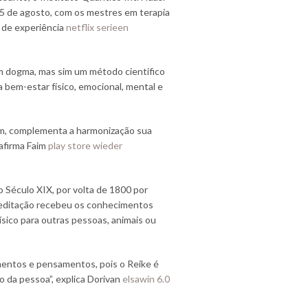
ia 5 de agosto, com os mestres em terapia
 de experiência
netflix serieen
um dogma, mas sim um método cientifico
a bem-estar físico, emocional, mental e
sim, complementa a harmonização sua
 afirma Faim
play store wieder
do Século XIX, por volta de 1800 por
 meditação recebeu os conhecimentos
 físico para outras pessoas, animais ou
imentos e pensamentos, pois o Reike é
io da pessoa”, explica Dorivan
elsawin 6.0