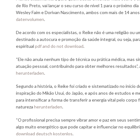
de Rio Preto, vai lançar o seu curso de nível 1 para o próximo d
Wesley Faim e Dorivan Nascimento, ambos com mais de 14 anos
datenvolumen
.
De acordo com os especialistas, o Reike não é uma religião ou 
destinado a autocura e promoção da saúde integral, ou seja, par
espiritual
pdf and do not download
.
“Ele não anula nenhum tipo de técnica ou prática médica, mas 
atuação pessoal, contribuindo para obter melhores resultados”,
herunterladen
.
Segundo a história, o Reike foi criado e sistematizado no início 
inspiração do Mikão Usui, do Japão, e após anos de estudos e
para intensificar a forma de transferir a energia vital pelo corpo
natureza
herunterladen
.
“O profissional precisa sempre vibrar amor e paz em seus sent
algo muito energético que pode capitar e influenciar no equilíbr
download deutsch kostenlos
.