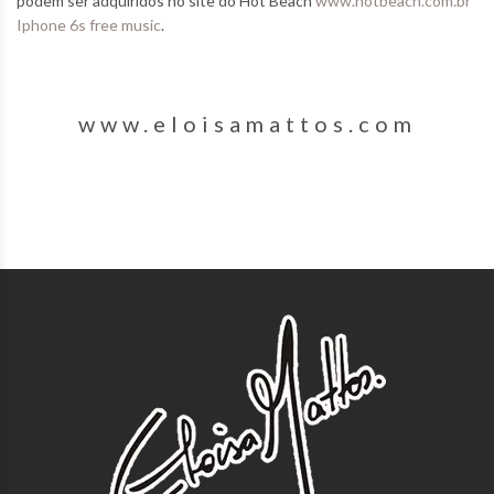
podem ser adquiridos no site do Hot Beach
www.hotbeach.com.br
Iphone 6s free music
.
www.eloisamattos.com