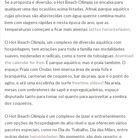
Se a proposta é diversão, o Hot Beach Olímpia se encaixa para
qualquer uma das ocasiões acima listadas. Afinal, parque aquático
cujas piscinas são abastecidas com água quente combina muito
bem com viagens rápidas e nesta época do ano, que as
temperaturas começam a ficar mais amenas
zattoo herunterladen
.
O Hot Beach Olímpia, um complexo de diversão aquática com
hospedagem, tem atrações para toda a família nas modalidades
suaves, moderadas e radicais, como a torre de toboáguas
download
the calendar for free
. É parque aquático, mas é praia também. O
espaço Praia com Ondas tem imensa área de areia fofa e
branquinha, centenas de coqueiros, bar da praia, que é o point do
agito, e até uma escolinha de surfe
freetime videos
! Na areia,
mesas com ombrelones de sapê e espreguiçadeiras, espaço
disputado tanto para tomar sol quanto para aproveitar a sombra
dos coqueiros.
O Hot Beach Olímpia é um complexo de lazer e entretenimento
com opções de hospedagem de alto nível e que oferecem vários
pacotes especiais, como no Dia do Trabalho, Dia das Mães, entre
outras datas
herunterladen
. No momento, são dois resorts: o