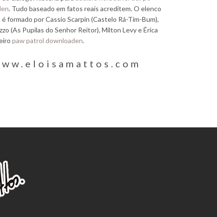
den
. Tudo baseado em fatos reais acreditem. O elenco
 é formado por Cassio Scarpin (Castelo Rá-Tim-Bum),
izzo (As Pupilas do Senhor Reitor), Milton Levy e Érica
eiro
paw patrol downloaden
.
ww.eloisamattos.com