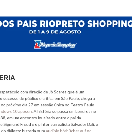
ERIA
 espetáculo com direção de Jô Soares que é um
o sucesso de público e crítica em São Paulo, chega a
 no próximo dia 27 em sessão única no Teatro Paulo
ndows 10 appsen
. A história se passa em Londres no
38, em um encontro inusitado entre o pai da
se Sigmund Freud e o pintor surrealista Salvador Dalí, o
 do diálogo: histeria pura
audible hörbücher auf pc