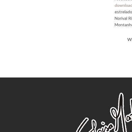
downloa
estrelado
Norival R
Montanh
w