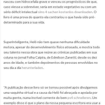
nasceu com hidrocefalia grave e venceu os prognósticos de que,
caso viesse a sobreviver, seria em estado vegetativo ou com um
sério déficit intelectual
sims 4 sachen kostenlos downloaden
. O
livro é uma prova do quanto ela contrariou o que havia sido pré-
determinado para a sua vida.
Superinteligente, Helô não tem quase nenhuma dificuldade
motora, apesar do desenvolvimento físico atrasado, e mostra todo
seu talento nessa obra que reúne as crônicas publicadas em sua
coluna no jornal Folha Caipira, de Edmilson Zanetti, desde os dez
anos de idade, e também depoimentos de pessoas envolvidas no
seu dia a dia
herunterladen
.
“A publicação desse livro só se tornou possível após divulgarmos
uma vaquinha virtual e a causa da Helô foi abraçada e apoiada por
muita gente, numa incrível corrente do bem
ps4 schnelleren
. Um
exemplo disso é que o plano da nossa pequena escritora era usar a