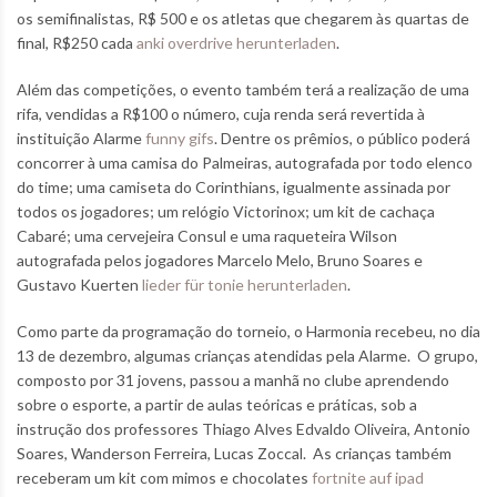
os semifinalistas, R$ 500 e os atletas que chegarem às quartas de
final, R$250 cada
anki overdrive herunterladen
.
Além das competições, o evento também terá a realização de uma
rifa, vendidas a R$100 o número, cuja renda será revertida à
instituição Alarme
funny gifs
. Dentre os prêmios, o público poderá
concorrer à uma camisa do Palmeiras, autografada por todo elenco
do time; uma camiseta do Corinthians, igualmente assinada por
todos os jogadores; um relógio Victorinox; um kit de cachaça
Cabaré; uma cervejeira Consul e uma raqueteira Wilson
autografada pelos jogadores Marcelo Melo, Bruno Soares e
Gustavo Kuerten
lieder für tonie herunterladen
.
Como parte da programação do torneio, o Harmonia recebeu, no dia
13 de dezembro, algumas crianças atendidas pela Alarme. O grupo,
composto por 31 jovens, passou a manhã no clube aprendendo
sobre o esporte, a partir de aulas teóricas e práticas, sob a
instrução dos professores Thiago Alves Edvaldo Oliveira, Antonio
Soares, Wanderson Ferreira, Lucas Zoccal. As crianças também
receberam um kit com mimos e chocolates
fortnite auf ipad