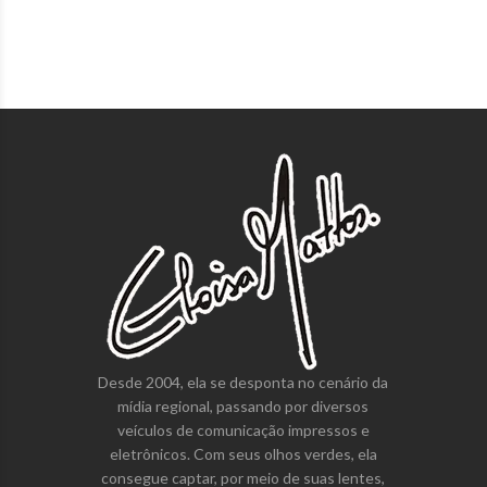
Desde 2004, ela se desponta no cenário da
mídia regional, passando por diversos
veículos de comunicação impressos e
eletrônicos. Com seus olhos verdes, ela
consegue captar, por meio de suas lentes,