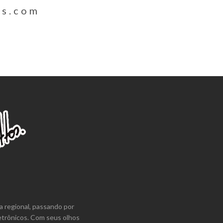
os.com
a regional, passando por
etrônicos. Com seus olhos