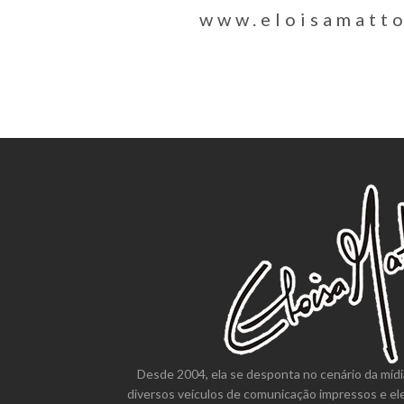
www.eloisamatt
Desde 2004, ela se desponta no cenário da mídi
diversos veículos de comunicação impressos e el