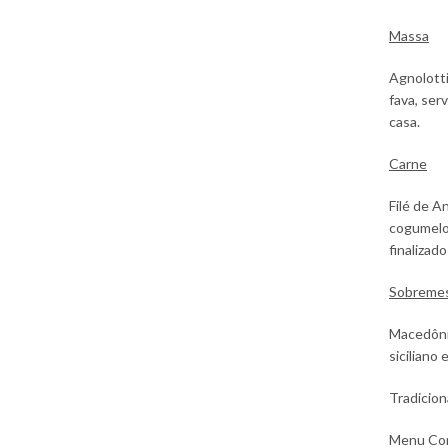
Massa
Agnolotti
fava, ser
casa.
Carne
Filé de A
cogumelo
finalizad
Sobreme
Macedônia
siciliano 
Tradicion
Menu Com