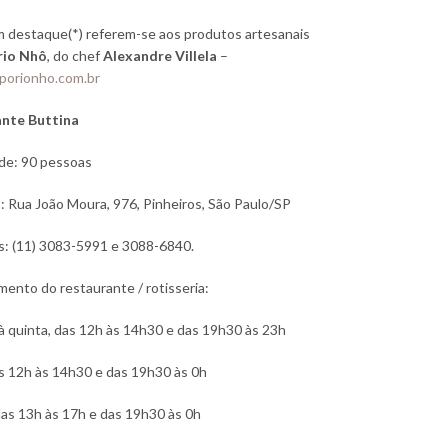
m destaque(*) referem-se aos produtos artesanais
io Nhô
, do chef
Alexandre Villela
–
orionho.com.br
nte Buttina
de: 90 pessoas
 Rua João Moura, 976, Pinheiros, São Paulo/SP
s: (11) 3083-5991 e 3088-6840.
ento do restaurante / rotisseria:
à quinta, das 12h às 14h30 e das 19h30 às 23h
s 12h às 14h30 e das 19h30 às 0h
as 13h às 17h e das 19h30 às 0h