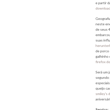
e partir 
downloa
Geografia
neste enc
de seus 4
embarcou 
suas infl
herunter
de porco 
galhinho 
firefox 
Será um j
segundo p
especiais
queijo cac
smiley's
aniversár
Serviço: