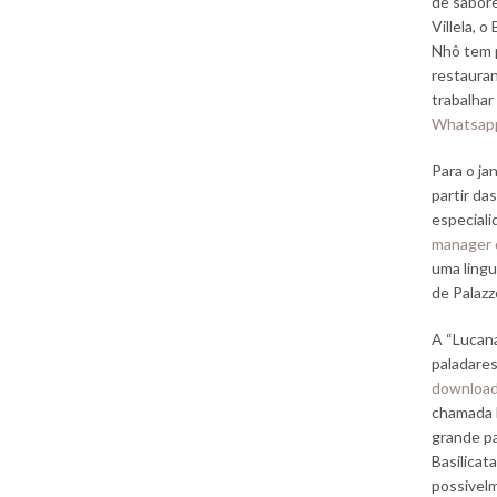
de sabor
Villela, 
Nhô tem p
restauran
trabalhar
Whatsap
Para o ja
partir da
especiali
manager 
uma lingui
de Palazz
A “Lucana
paladare
downloa
chamada 
grande pa
Basilicat
possivel