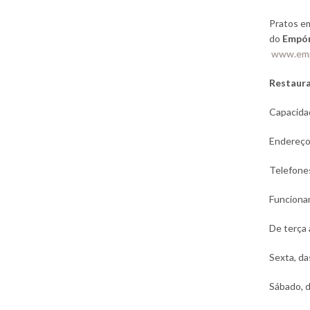
Pratos e
do
Empór
www.emp
Restaura
Capacida
Endereço:
Telefone
Funcionam
De terça 
Sexta, da
Sábado, d