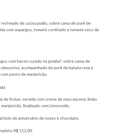
 recheado de caciocavallo, sobre cama de purê de
vida com aspargos, tomate confitado e tomate seco da
ngus com bacon curado na goiaba*, sobre cama de
 pleurotos, acompanhado de purê de batata roxa e
o com pesto de manjericão.
sas
 de frutas, servida com creme de mascarpone, limão
e manjericão, finalizado com Limoncello.
al bolo de aniversário de nozes e chocolate.
pleto R$ 112,00