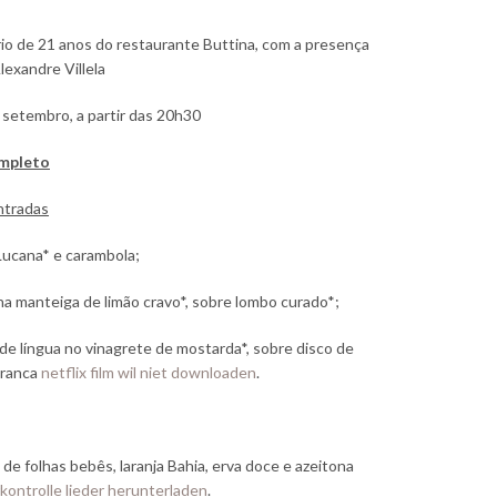
io de 21 anos do restaurante Buttina, com a presença
lexandre Villela
 setembro, a partir das 20h30
mpleto
ntradas
Lucana* e carambola;
a manteiga de limão cravo*, sobre lombo curado*;
de língua no vinagrete de mostarda*, sobre disco de
branca
netflix film wil niet downloaden
.
 de folhas bebês, laranja Bahia, erva doce e azeitona
kontrolle lieder herunterladen
.