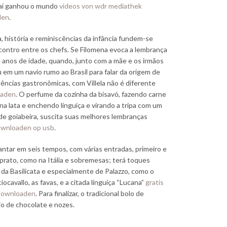
daí ganhou o mundo
videos von wdr mediathek
den
.
, história e reminiscências da infância fundem-se
ontro entre os chefs. Se Filomena evoca a lembrança
 anos de idade, quando, junto com a mãe e os irmãos
em um navio rumo ao Brasil para falar da origem de
uências gastronômicas, com Villela não é diferente
laden
. O perfume da cozinha da bisavó, fazendo carne
na lata e enchendo linguiça e virando a tripa com um
de goiabeira, suscita suas melhores lembranças
downloaden op usb
.
antar em seis tempos, com várias entradas, primeiro e
rato, como na Itália e sobremesas; terá toques
 da Basilicata e especialmente de Palazzo, como o
iocavallo, as favas, e a citada linguiça “Lucana”
gratis
 downloaden
. Para finalizar, o tradicional bolo de
io de chocolate e nozes.