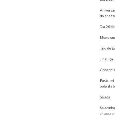
Aniversár
do chef A
Dia 26 de
Menu co
Trio de E
Linguiça 
Gnocchi n
Pastrami 
polenta 
Salada
Saladinha
ak ausser