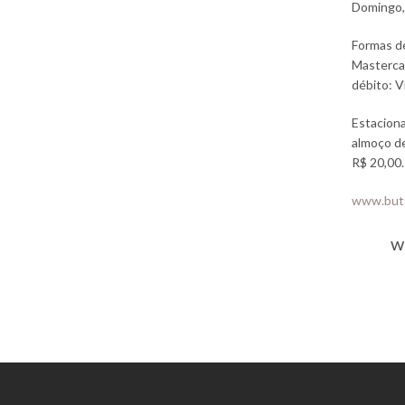
Domingo,
Formas de
Mastercar
débito: V
Estaciona
almoço de
R$ 20,00.
www.butt
w