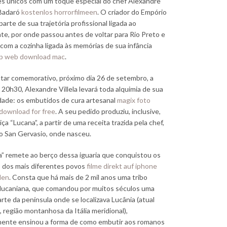
es únicos com um toque especial do chef Alexandre
o Badaró
kostenlos horrorfilmeen
. O criador do Empório
arte de sua trajetória profissional ligada ao
te, por onde passou antes de voltar para Rio Preto e
 com a cozinha ligada às memórias de sua infância
p web download mac
.
ntar comemorativo, próximo dia 26 de setembro, a
s 20h30, Alexandre Villela levará toda alquimia de sua
dade: os embutidos de cura artesanal
magix foto
download for free
. A seu pedido produziu, inclusive,
ça “Lucana”, a partir de uma receita trazida pela chef,
o San Gervasio, onde nasceu.
” remete ao berço dessa iguaria que conquistou os
s dos mais diferentes povos
filme direkt auf iphone
den
. Consta que há mais de 2 mil anos uma tribo
lucaniana, que comandou por muitos séculos uma
rte da península onde se localizava Lucânia (atual
a, região montanhosa da Itália meridional),
mente ensinou a forma de como embutir aos romanos