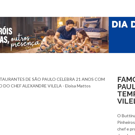
FAM
PAUL
TEM
VILE
O Buttina
Pinheiros
chef e pr