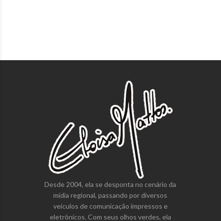
Desde 2004, ela se desponta no cenário da
mídia regional, passando por diversos
veículos de comunicação impressos e
eletrônicos. Com seus olhos verdes, ela