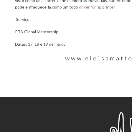
visto como uma corrente de elementos individuais, subentende-
pode enfraquece-la como um todo
driver for hp printer
.
Serviços:
PTA Global Mentorship
Datas: 17, 18 e 19 de março
www.eloisamatt