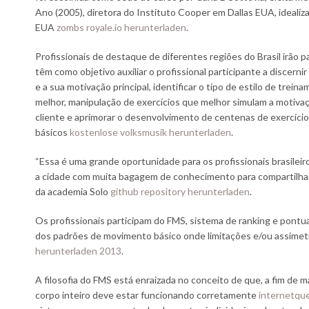
Ano (2005), diretora do Instituto Cooper em Dallas EUA, ideali
EUA
zombs royale.io herunterladen
.
Profissionais de destaque de diferentes regiões do Brasil irão pa
têm como objetivo auxiliar o profissional participante a discerni
e a sua motivação principal, identificar o tipo de estilo de trein
melhor, manipulação de exercícios que melhor simulam a motivaç
cliente e aprimorar o desenvolvimento de centenas de exercíc
básicos
kostenlose volksmusik herunterladen
.
“Essa é uma grande oportunidade para os profissionais brasileiro
a cidade com muita bagagem de conhecimento para compartilha
da academia Solo
github repository herunterladen
.
Os profissionais participam do FMS, sistema de ranking e pontua
dos padrões de movimento básico onde limitações e/ou assimetr
herunterladen 2013
.
A filosofia do FMS está enraizada no conceito de que, a fim de 
corpo inteiro deve estar funcionando corretamente
internetque