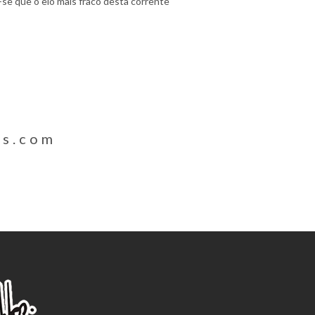
se que o elo mais fraco desta corrente
os.com