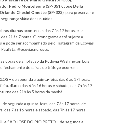
or Pedro Monteleone (SP-351); José Della
 Orlando Chesini Ometto (SP-323)
, para preservar e
a segurança viária dos usuários.
 diurnas acontecem das 7 às 17 horas, e as
 das 21 às 7 horas. O cronograma está sujeito a
es e pode ser acompanhado pelo Instagram da Ecovias
 Paulista: @ecoviasnoreste.
obras de ampliação da Rodovia Washington Luís
 o fechamento de faixas de tráfego ocorrem:
S – de segunda a quinta-feira, das 6 às 17 horas,
feira, diurna das 6 às 16 horas e sábado, das 7h às 17
oturna das 21h às 5 horas da manhã.
de segunda a quinta-feira, das 7 às 17 horas, de
ra, das 7 às 16 horas e sábado, das 7h às 17 horas.
L e SÃO JOSÉ DO RIO PRETO – de segunda a