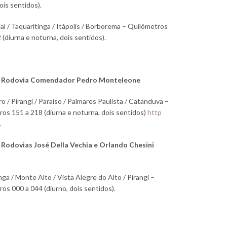
ois sentidos).
al / Taquaritinga / Itápolis / Borborema – Quilômetros
 (diurna e noturna, dois sentidos).
– Rodovia Comendador Pedro Monteleone
 / Pirangi / Paraíso / Palmares Paulista / Catanduva –
os 151 a 218 (diurna e noturna, dois sentidos)
http
.
 Rodovias José Della Vechia e Orlando Chesini
nga / Monte Alto / Vista Alegre do Alto / Pirangi –
os 000 a 044 (diurno, dois sentidos).