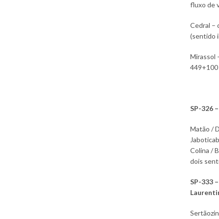
fluxo de 
Cedral – 
(sentido 
Mirassol 
449+100 
SP-326 –
Matão / D
Jaboticab
Colina / 
dois sent
SP-333 –
Laurenti
Sertãozin