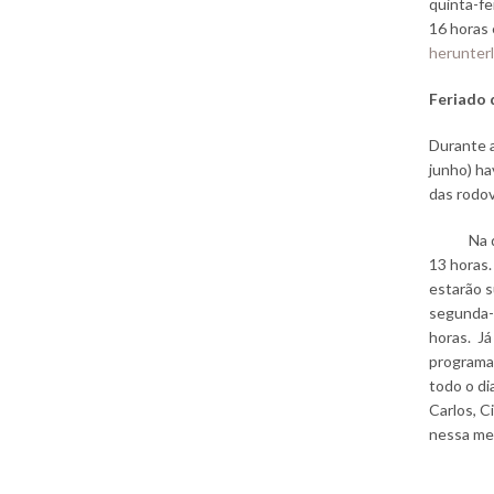
quinta-fe
16 horas 
herunter
Feriado 
Durante a
junho) ha
das rodov
Na quart
13 horas.
estarão s
segunda-f
horas. Já
programa
todo o di
Carlos, C
nessa me