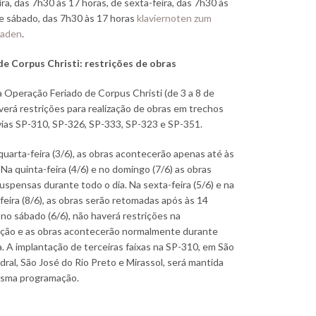
ira, das 7h30 às 17 horas, de sexta-feira, das 7h30 às
e sábado, das 7h30 às 17 horas
klaviernoten zum
laden
.
de Corpus Christi: restrições de obras
 Operação Feriado de Corpus Christi (de 3 a 8 de
verá restrições para realização de obras em trechos
ias SP-310, SP-326, SP-333, SP-323 e SP-351.
a-feira (3/6), as obras acontecerão apenas até às
 Na quinta-feira (4/6) e no domingo (7/6) as obras
uspensas durante todo o dia. Na sexta-feira (5/6) e na
eira (8/6), as obras serão retomadas após às 14
 no sábado (6/6), não haverá restrições na
ção e as obras acontecerão normalmente durante
a. A implantação de terceiras faixas na SP-310, em São
idral, São José do Rio Preto e Mirassol, será mantida
sma programação.