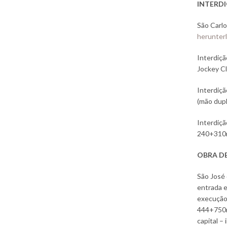
INTERDI
São Carlo
herunter
Interdiçã
Jockey Cl
Interdiçã
(mão dupl
Interdiçã
240+310m
OBRA DE
São José 
entrada e
execução
444+750m,
capital – 