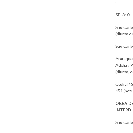
SP-310 –
São Carlo
(diurna e
São Carlo
Araraquar
Adélia / 
(diurna, d
Cedral / 
454 (notu
OBRA DE
INTERDI
São Carlo