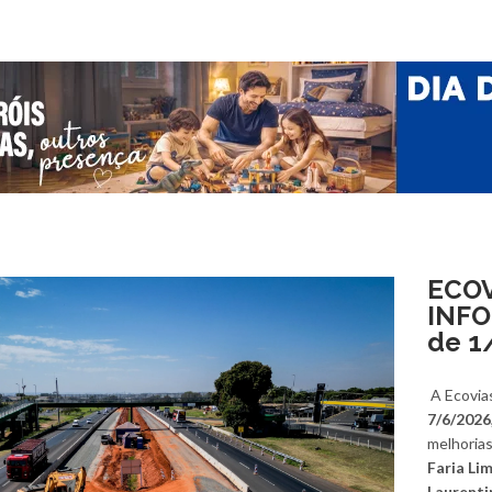
ECOV
INFO
de 1
A Ecovia
7/6/2026
melhorias
Faria Li
Laurenti