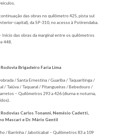
veículos.
continuação das obras no quilômetro 425, pista sul
interior-capital), da SP-310, no acesso à Potirendaba.
– Início das obras da marginal entre os quilômetros
e 448.
 Rodovia Brigadeiro Faria Lima
obrada / Santa Ernestina / Guariba / Taquaritinga /
al / Taiúva / Taquaral / Pitangueiras / Bebedouro /
Barretos – Quilômetros 293 a 426 (diurna e noturna,
idos).
 Rodovias Carlos Tonanni, Nemésio Cadetti,
no Mascari e Dr. Mário Gentil
ho / Barrinha / Jaboticabal – Quilômetros 83 a 109