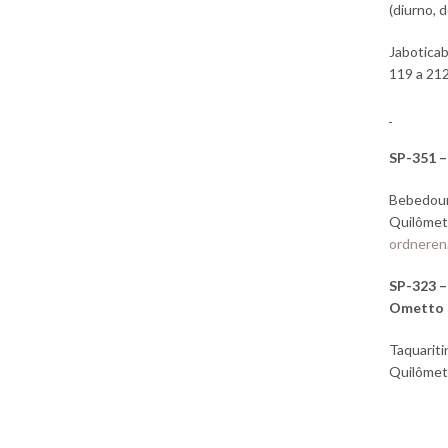
(diurno, d
Jaboticab
119 a 212
SP-351 
Bebedouro
Quilômetr
ordneren
SP-323 –
Ometto
Taquariti
Quilômetr