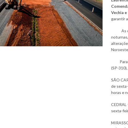
Comendad
Vechia e
garantir 
As obras
noturnas,
alteraçõ
Noroeste
Para as 
(SP-310),
SÃO CARLO
de sexta-
horas e n
CEDRAL – 
sexta-fei
MIRASSO