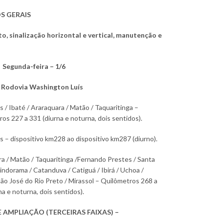
S GERAIS
o, sinalização horizontal e vertical, manutenção e
a
·
Segunda-feira – 1/6
 Rodovia Washington Luís
s / Ibaté / Araraquara / Matão / Taquaritinga –
os 227 a 331 (diurna e noturna, dois sentidos).
s – dispositivo km228 ao dispositivo km287 (diurno).
a / Matão / Taquaritinga /Fernando Prestes / Santa
Pindorama / Catanduva / Catiguá / Ibirá / Uchoa /
São José do Rio Preto / Mirassol – Quilômetros 268 a
na e noturna, dois sentidos).
 AMPLIAÇÃO (TERCEIRAS FAIXAS) –