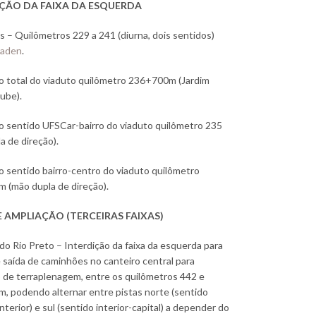
ÇÃO DA FAIXA DA ESQUERDA
s – Quilômetros 229 a 241 (diurna, dois sentidos)
laden
.
o total do viaduto quilômetro 236+700m (Jardim
ube).
o sentido UFSCar-bairro do viaduto quilômetro 235
a de direção).
o sentido bairro-centro do viaduto quilômetro
 (mão dupla de direção).
 AMPLIAÇÃO (TERCEIRAS FAIXAS)
do Rio Preto – Interdição da faixa da esquerda para
 saída de caminhões no canteiro central para
 de terraplenagem, entre os quilômetros 442 e
 podendo alternar entre pistas norte (sentido
interior) e sul (sentido interior-capital) a depender do