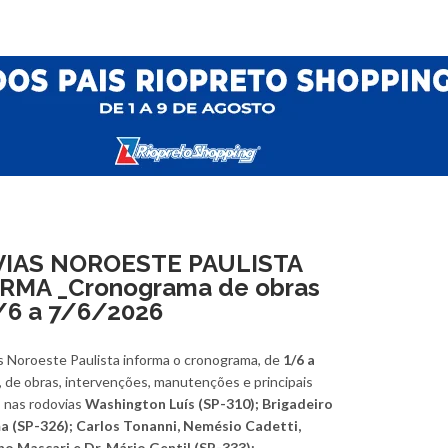
IAS NOROESTE PAULISTA
RMA _Cronograma de obras
/6 a 7/6/2026
s Noroeste Paulista informa o cronograma, de
1/6 a
, de obras, intervenções, manutenções e principais
 nas rodovias
Washington Luís (SP-310); Brigadeiro
ma (SP-326); Carlos Tonanni, Nemésio Cadetti,
no Mascari e Dr. Mário Gentil (SP-333);