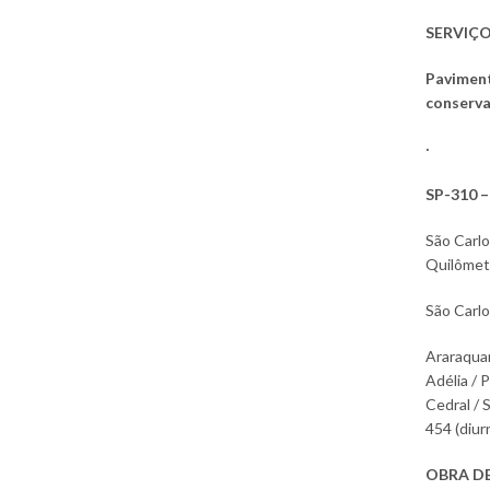
SERVIÇO
Paviment
conserv
SP-310 –
São Carlo
Quilômetr
São Carlo
Araraquar
Adélia / 
Cedral / 
454 (diur
OBRA DE