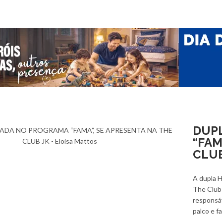
DUP
“FAM
CLUB
A dupla H
The Club 
responsáv
palco e 