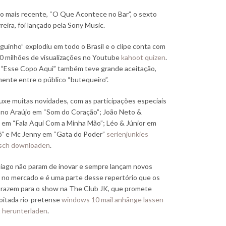
o mais recente, “O Que Acontece no Bar”, o sexto
reira, foi lançado pela Sony Music.
guinho” explodiu em todo o Brasil e o clipe conta com
0 milhões de visualizações no Youtube
kahoot quizen
.
 “Esse Copo Aqui” também teve grande aceitação,
mente entre o público “butequeiro”.
xe muitas novidades, com as participações especiais
ano Araújo em “Som do Coração”; João Neto &
 em “Fala Aqui Com a Minha Mão”; Léo & Júnior em
ó” e Mc Jenny em “Gata do Poder”
serienjunkies
sch downloaden
.
iago não param de inovar e sempre lançam novos
 no mercado e é uma parte desse repertório que os
trazem para o show na The Club JK, que promete
noitada rio-pretense
windows 10 mail anhänge lassen
t herunterladen
.