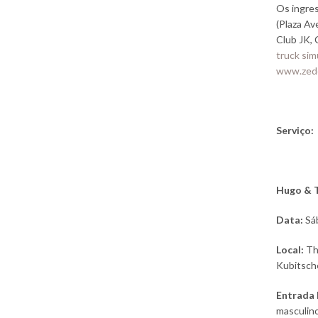
Os ingres
(Plaza Av
Club JK,
truck si
www.zedo
Serviço:
Hugo & T
Data:
Sáb
Local:
Th
Kubitsch
Entrada 
masculino