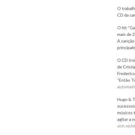
O trabalh
CD da car
O hit “Ga
mais de 2
A canção
principal
O CD trou
de Cristi
Frederico
“Então T
automati
Hugo & T
sucessos
músicos 
agitar a 
sich nich