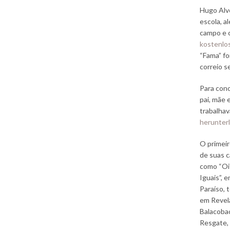
Hugo Alv
escola, a
campo e c
kostenlos
“Fama” fo
correio s
Para conc
pai, mãe 
trabalhav
herunter
O primeir
de suas c
como “Oi
Iguais”, 
Paraíso, 
em Revel
Balacobac
Resgate,