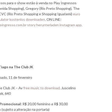
sos para o show estão à venda no Play Ingressos
enida Shopping), Gregory (Rio Preto Shopping), The
 CVC (Rio Preto Shopping e Shopping Iguatemi)
euro
mulator kostenlos downloaden
.
ON LINE:
ingresso.com.br
story herunterladen instagram app
.
iago na The Club JK
ado, 11 de fevereiro
e Club JK – Av
free music to download
. Juscelino
ek, 640
Promocional:
R$ 20,00 feminino e R$ 30,00
 (sujeito a alteração na portaria)