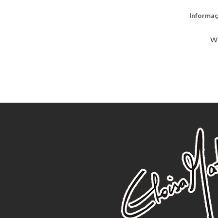
Informaç
w