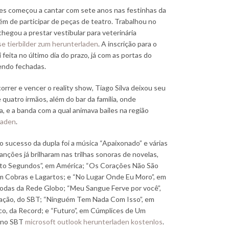
es começou a cantar com sete anos nas festinhas da
lém de participar de peças de teatro. Trabalhou no
hegou a prestar vestibular para veterinária
e tierbilder zum herunterladen
. A inscrição para o
i feita no último dia do prazo, já com as portas do
endo fechadas.
orrer e vencer o reality show, Tiago Silva deixou seu
e quatro irmãos, além do bar da família, onde
a, e a banda com a qual animava bailes na região
laden
.
o sucesso da dupla foi a música “Apaixonado” e várias
anções já brilharam nas trilhas sonoras de novelas,
to Segundos”, em América; “Os Corações Não São
em Cobras e Lagartos; e “No Lugar Onde Eu Moro”, em
todas da Rede Globo; “Meu Sangue Ferve por você”,
ação, do SBT; “Ninguém Tem Nada Com Isso”, em
o, da Record; e “Futuro”, em Cúmplices de Um
 no SBT
microsoft outlook herunterladen kostenlos
.