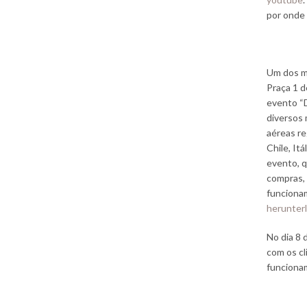
por onde
Um dos ma
Praça 1 d
evento “
diversos 
aéreas re
Chile, It
evento, q
compras, 
funciona
herunter
No dia 8 
com os c
funciona