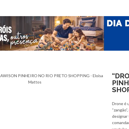
“DRO
PINH
SHO
Drone é u
“zangão”,
designar 
comandad
youtube