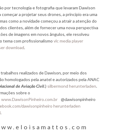
xão por tecnologia e fotografia que levaram Dawison
a começar a projetar seus drones, a principio era uma
 mas como a novidade começou a atrair a atenção do
 dos clientes, além de fornecer uma nova perspectiva
ções de imagens em novos ângulos, ele resolveu
no tema com profissionalismo
vlc media player
ser download
.
trabalhos realizados de Dawison, por meio dos
são homologados pela anatel e autorizados pela ANAC
Nacional de Aviação Civil
.)
silbermond herunterladen
.
ormações sobre o
o
www.DawisonPinheiro.com.br
@dawisonpinheiro
ebook.com/dawisonpinheiro
herunterladen
l
.
ww.eloisamattos.com