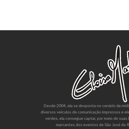
Desde 2004, ela se desponta no cenário da mídi
diversos veículos de comunicação impressos e el
verdes, ela consegue captar, por meio de suas 
marcantes dos eventos de São José do Ri