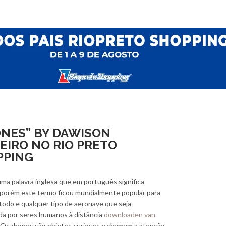
NES” BY DAWISON
EIRO NO RIO PRETO
PPING
ma palavra inglesa que em português significa
 porém este termo ficou mundialmente popular para
todo e qualquer tipo de aeronave que seja
a por seres humanos à distância
downloaden van
. Os drones são objetos curiosos e chamam a atenção